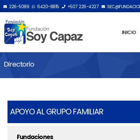
226-5089
6420-8815
+507 226-4227
SEC@FUNDACION
INICIO
Directorio
APOYO AL GRUPO FAMILIAR
Fundaciones