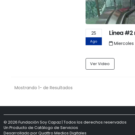
Línea #2
25
Ago
Miercoles 
Ver Video
Mostrando 1- de Resultados
© 2026 Fundación Soy Capaz | Todos los derechos reservados
Un Producto de
Catálogo de Servicios
Desarrollado por
Quattro Medios Digitales