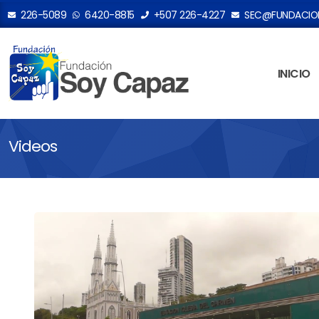
226-5089
6420-8815
+507 226-4227
SEC@FUNDACION
INICIO
Videos