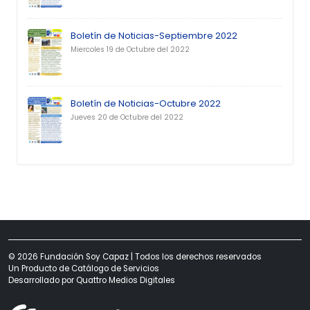
Boletín de Noticias-Septiembre 2022
Miercoles 19 de Octubre del 2022
Boletín de Noticias-Octubre 2022
Jueves 20 de Octubre del 2022
© 2026 Fundación Soy Capaz | Todos los derechos reservados
Un Producto de
Catálogo de Servicios
Desarrollado por
Quattro Medios Digitales