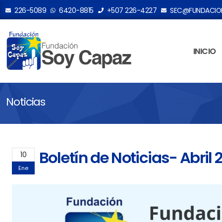
226-5089
6420-8815
+507 226-4227
SEC@FUNDACION
INICIO
Noticias
Boletín de Noticias- Abril 
10
Ene