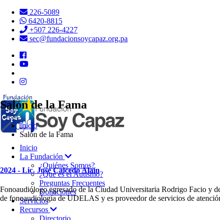
226-5089
6420-8815
+507 226-4227
sec@fundacionsoycapaz.org.pa
Salón de la Fama
Inicio
Salón de la Fama
Inicio
La Fundación
¿Quiénes Somos?
2024 - Lic. José Caicedo Alaín
¿Qué es el Autismo?
Preguntas Frecuentes
Fonoaudiólogo egresado de la Ciudad Universitaria Rodrigo Facio y de
Donaciones
de fonoaudiología de UDELAS y es proveedor de servicios de atenció
Servicios
Recursos
Directorio