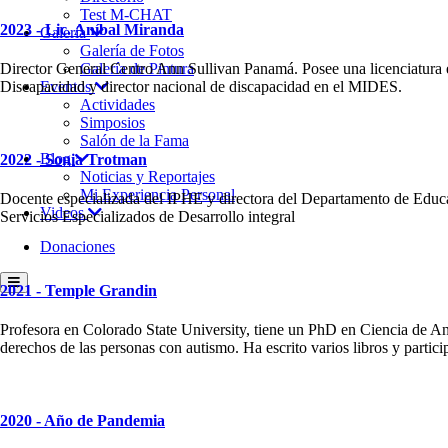
Test M-CHAT
2023 - Lic. Aníbal Miranda
Galería
Galería de Fotos
Director General Centro Ann Sullivan Panamá. Posee una licenciatura en
Galería de Pintura
Discapacidad y director nacional de discapacidad en el MIDES.
Eventos
Actividades
Simposios
Salón de la Fama
Blog
2022 - Sonia Trotman
Noticias y Reportajes
Mi Experiencia Personal
Docente especializada del IPHE y directora del Departamento de Educa
Videos
Servicios Especializados de Desarrollo integral
Donaciones
2021 - Temple Grandin
Profesora en Colorado State University, tiene un PhD en Ciencia de Ani
derechos de las personas con autismo. Ha escrito varios libros y part
2020 - Año de Pandemia