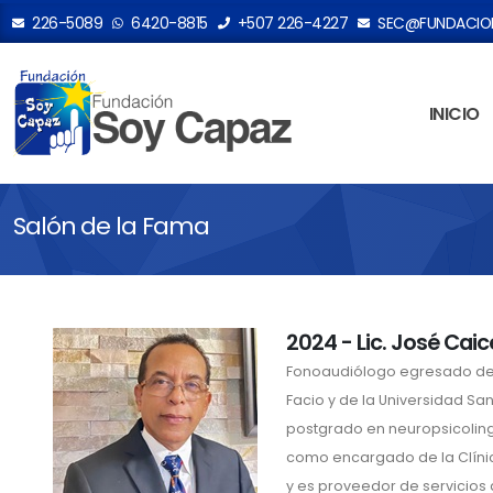
226-5089
6420-8815
+507 226-4227
SEC@FUNDACION
INICIO
Salón de la Fama
2024 - Lic. José Cai
Fonoaudiólogo egresado de l
Facio y de la Universidad San
postgrado en neuropsicolingu
como encargado de la Clíni
y es proveedor de servicios 