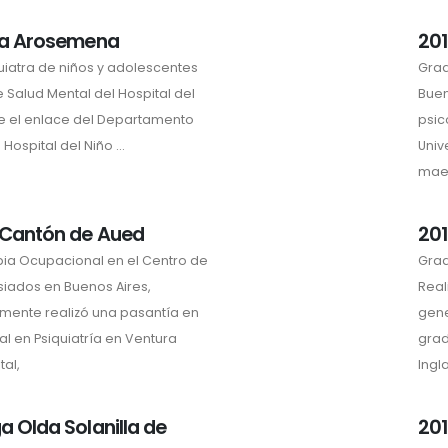
via Arosemena
201
uiatra de niños y adolescentes
Grad
Salud Mental del Hospital del
Buen
ue el enlace del Departamento
psic
Hospital del Niño ...
Univ
maes
l Cantón de Aued
201
ia Ocupacional en el Centro de
Grad
isiados en Buenos Aires,
Real
rmente realizó una pasantía en
gene
l en Psiquiatría en Ventura
grad
tal,
Ingl
ga Olda Solanilla de
201