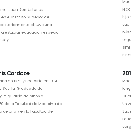
Madr
Nica
rmal Juan Demóstenes
hijo
en el Instituto Superior de
cuan
, posteriormente obtuvo una
búsq
ra estudiar educación especial
orga
guay.
simi
niño
nis Cardoze
201
na en 1970 y Pediatría en 1974
Maes
e Sevilla. Graduado de
leng
y Psiquiatría de Niños y
Cuen
79 de la Facultad de Medicina de
Univ
arcelona y en la Facultad de
Supe
.
Educ
carg