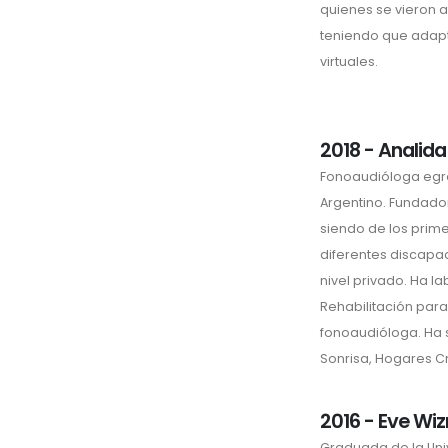
quienes se vieron 
teniendo que adapt
virtuales.
2018 - Analida
Fonoaudióloga egr
Argentino. Fundado
siendo de los prim
diferentes discapa
nivel privado. Ha l
Rehabilitación pa
fonoaudióloga. Ha 
Sonrisa, Hogares Cre
2016 - Eve Wiz
Graduada de la Uni