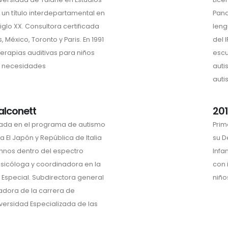
un título interdepartamental en
Pana
lo XX. Consultora certificada
leng
México, Toronto y Paris. En 1991
del 
terapias auditivas para niños
escu
s necesidades
auti
auti
alconett
201
zada en el programa de autismo
Prim
la El Japón y República de Italia
su D
umnos dentro del espectro
Infa
 psicóloga y coordinadora en la
con 
 Especial. Subdirectora general
niño
nadora de la carrera de
iversidad Especializada de las