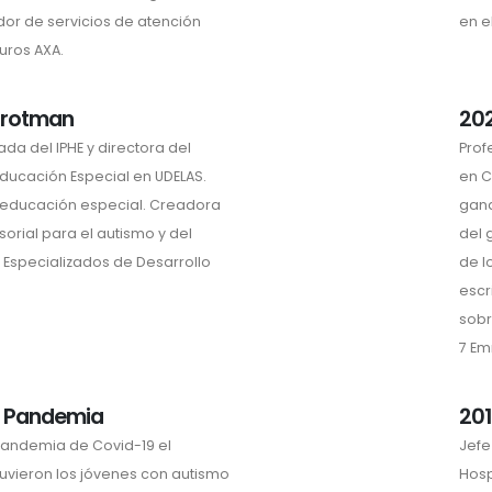
dor de servicios de atención
en e
uros AXA.
Trotman
202
da del IPHE y directora del
Prof
ucación Especial en UDELAS.
en C
 educación especial. Creadora
gana
sorial para el autismo y del
del 
 Especializados de Desarrollo
de l
escr
sobr
7 E
e Pandemia
201
 pandemia de Covid-19 el
Jefe
tuvieron los jóvenes con autismo
Hosp