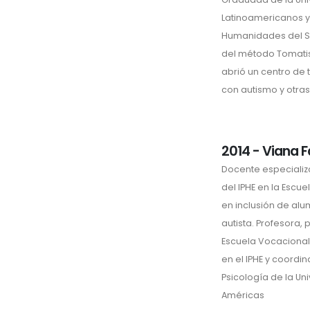
Latinoamericanos y 
Humanidades del Sig
del método Tomatis, 
abrió un centro de 
con autismo y otra
2014 - Viana F
Docente especiali
del IPHE en la Escue
en inclusión de al
autista. Profesora,
Escuela Vocacional
en el IPHE y coordi
Psicología de la Un
Américas