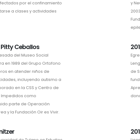
afectados por el confinamiento
y Ne
arse a clases y actividades
2003
Fund
epil
 Pitty Ceballos
201
esada del Museo Social
Egre
ra en 1989 del Grupo Ortofono
Leng
eros en atender niños de
de S
cidades, incluyendo autismo a
fund
aborado en la CSS y Centro de
Apre
ra Impedidos como
dond
sido parte de Operación
a y la Fundación Oir es Vivir.
nitzer
201
versidad de Tulane en Estudios
Lice