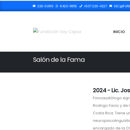
226-5089
6420-8815
+507 226-4227
SEC@FUND
INICIO
Salón de la Fama
2024 - Lic. Jo
Fonoaudiólogo egre
Rodrigo Facio y de 
Costa Rica. Tiene 
neuropsicolinguísti
encargado de la Cl