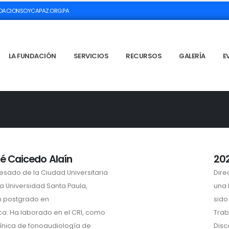
ACIONSOYCAPAZ.ORG.PA
LA FUNDACIÓN
SERVICIOS
RECURSOS
GALERÍA
E
sé Caicedo Alaín
202
sado de la Ciudad Universitaria
Dire
la Universidad Santa Paula,
una 
un postgrado en
sido
ca. Ha laborado en el CRI, como
Trab
ínica de fonoaudiología de
Disc